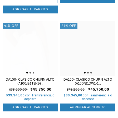
AGREGAR AL CARRITO
41
%
OFF
41
%
OFF
DA100- CLÁSICO CHUPIN ALTO
DA100- CLÁSICO CHUPIN ALTO
(A100/B1TB-14...
(A100/B1DW1-1...
$45.750,00
$45.750,00
$78.200,00
$78.200,00
$39.345,00
con
Transferencia o
$39.345,00
con
Transferencia o
depósito
depósito
AGREGAR AL CARRITO
AGREGAR AL CARRITO