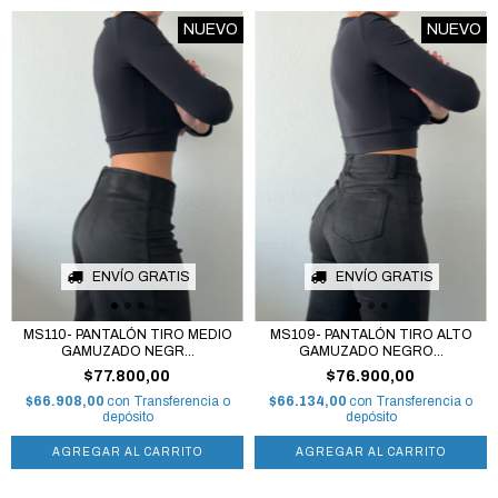
NUEVO
NUEVO
ENVÍO GRATIS
ENVÍO GRATIS
MS110- PANTALÓN TIRO MEDIO
MS109- PANTALÓN TIRO ALTO
GAMUZADO NEGR...
GAMUZADO NEGRO...
$77.800,00
$76.900,00
$66.908,00
con
Transferencia o
$66.134,00
con
Transferencia o
depósito
depósito
AGREGAR AL CARRITO
AGREGAR AL CARRITO