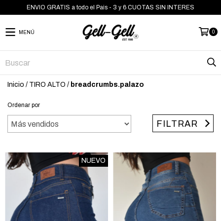
ENVIO GRATIS a todo el Pais - 3 y 6 CUOTAS SIN INTERES
0
MENÚ
Inicio
/
TIRO ALTO
/
breadcrumbs.palazo
Ordenar por
FILTRAR
NUEVO