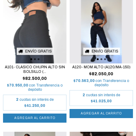
ENVÍO GRATIS
ENVÍO GRATIS
A101- CLASICO CHUPIN ALTO SIN
A120- MOM ALTO (A120/MA-150)
BOLSILLO (...
$82.050,00
$82.500,00
$70.563,00
con
Transferencia o
depósito
$70.950,00
con
Transferencia o
depósito
2
cuotas sin interés de
2
cuotas sin interés de
$41.025,00
$41.250,00
AGREGAR AL CARRITO
AGREGAR AL CARRITO