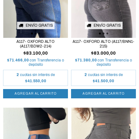
ENVÍO GRATIS
ENVÍO GRATIS
A117- OXFORD ALTO
A117- OXFORD ALTO (A117/BNN1-
(A117/BDW2-214)
215)
$83.100,00
$83.000,00
$71.466,00
con
Transferencia o
$71.380,00
con
Transferencia o
depósito
depósito
2
cuotas sin interés de
2
cuotas sin interés de
$41.550,00
$41.500,00
AGREGAR AL CARRITO
AGREGAR AL CARRITO