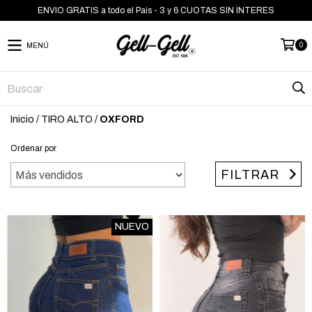
ENVIO GRATIS a todo el Pais - 3 y 6 CUOTAS SIN INTERES
0
MENÚ
Inicio
/
TIRO ALTO
/
OXFORD
Ordenar por
FILTRAR
NUEVO