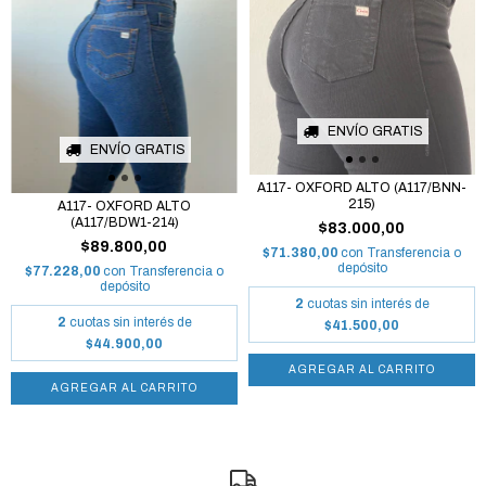
ENVÍO GRATIS
ENVÍO GRATIS
A117- OXFORD ALTO (A117/BNN-
215)
A117- OXFORD ALTO
(A117/BDW1-214)
$83.000,00
$89.800,00
$71.380,00
con
Transferencia o
depósito
$77.228,00
con
Transferencia o
depósito
2
cuotas sin interés de
2
cuotas sin interés de
$41.500,00
$44.900,00
AGREGAR AL CARRITO
AGREGAR AL CARRITO