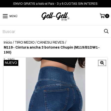
ENVIO GRATIS a todo el Pais - 3 y 6 CUOTAS SIN INTERES
0
MENÚ
Inicio
/
TIRO MEDIO
/
CANESU REVES
/
M119- Cintura ancha 3 botones Chupin (M119/B1DW1-
190)
NUEVO