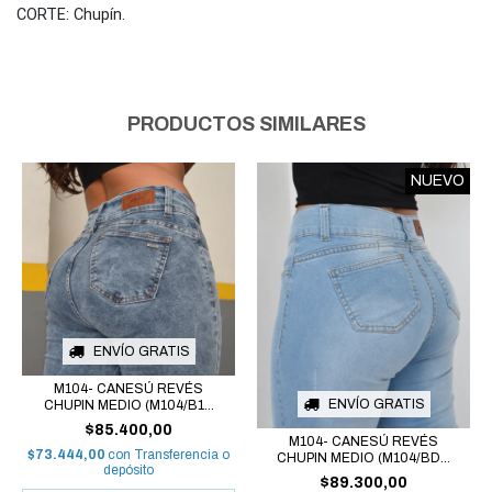
CORTE: Chupín.
PRODUCTOS SIMILARES
NUEVO
ENVÍO GRATIS
M104- CANESÚ REVÉS
ENVÍO GRATIS
CHUPIN MEDIO (M104/B1...
$85.400,00
M104- CANESÚ REVÉS
$73.444,00
con
Transferencia o
CHUPIN MEDIO (M104/BD...
depósito
$89.300,00